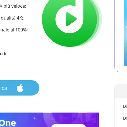
 più veloce;
 qualità 4K;
inale al 100%;
 di
ica
D
D