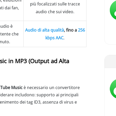
, esibizioni
più focalizzati sulle tracce
ti dai fan,
audio che sui video.
audio è
Audio di alta qualità
, fino a
256
utente che
kbps AAC
.
enuto.
ic in MP3 (Output ad Alta
ouTube Music
è necessario un convertitore
iderare includono: supporto ai principali
enimento dei tag ID3, assenza di virus e