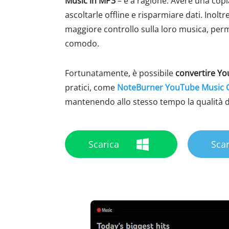
Music in MP3
– e a ragione. Avere una copia
ascoltarle offline e risparmiare dati. Inolt
maggiore controllo sulla loro musica, per
comodo.
Fortunatamente, è possibile
convertire Y
pratici, come
NoteBurner YouTube Music 
mantenendo allo stesso tempo la qualità del
Scarica
Scar