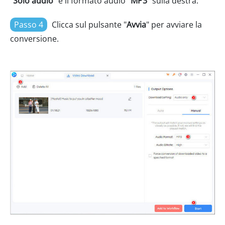
"
Solo audio
" e il formato audio "
MP3
" sulla destra.
Passo 4
Clicca sul pulsante "
Avvia
" per avviare la
conversione.