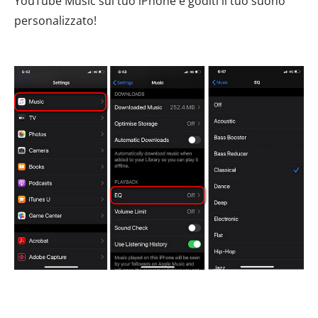
YouTube Music sul tuo iPhone e goditi il tuo suono
personalizzato!