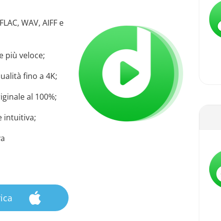
FLAC, WAV, AIFF e
e più veloce;
alità fino a 4K;
iginale al 100%;
 intuitiva;
va
ica