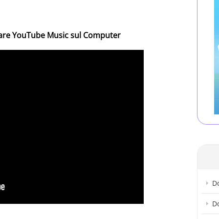
are YouTube Music sul Computer
D
D