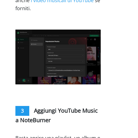
anche
i video musicali di YouTube
se
forniti.
Aggiungi YouTube Music
3
a NoteBurner