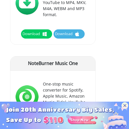
YouTube to MP4, MKV,
M4A, WEBM and MP3
format.
Download
Download
NoteBurner Music One
One-stop music
converter for Spotify,
Apple Music, Amazon
Music, Tidal, YouTube
Music, etc.
Download
Download