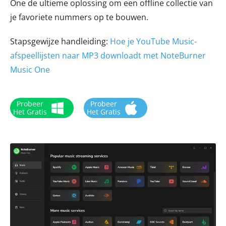
One de ultieme oplossing om een offline collectie van
je favoriete nummers op te bouwen.
Stapsgewijze handleiding:
Hoe je YouTube Music-
afspeellijsten naar MP3 downloadt met NoteBurner
Music One
Probeer
Probeer
Het Gratis
Het Gratis