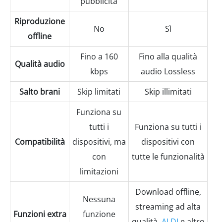
pubblicità
Riproduzione
No
Sì
offline
Fino a 160
Fino alla qualità
Qualità audio
kbps
audio Lossless
Salto brani
Skip limitati
Skip illimitati
Funziona su
tutti i
Funziona su tutti i
Compatibilità
dispositivi, ma
dispositivi con
con
tutte le funzionalità
limitazioni
Download offline,
Nessuna
streaming ad alta
Funzioni extra
funzione
qualità,
AI DJ
e altro