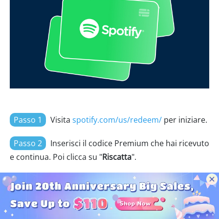
Passo 1
Visita
spotify.com/us/redeem/
per iniziare.
Passo 2
Inserisci il codice Premium che hai ricevuto
e continua. Poi clicca su "
Riscatta
".
4.3 Partnership Spotify & Starbucks