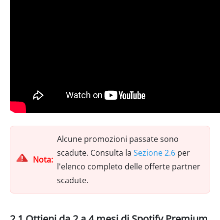
Alcune promozioni passate sono
scadute. Consulta la
Sezione 2.6
per
Nota:
l'elenco completo delle offerte partner
scadute.
2.1 Ottieni da 2 a 4 mesi di Spotify Premium