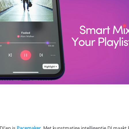
DJ'en is
Pacemaker
. Met kunstmatige intelligentie DJ maak