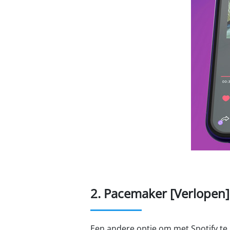
2. Pacemaker [Verlopen]
Een andere optie om met Spotify te 