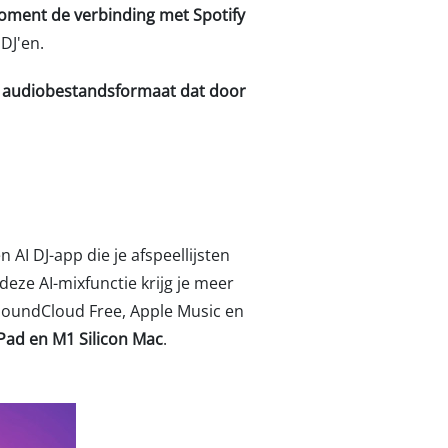
oment de verbinding met Spotify
DJ'en.
t audiobestandsformaat dat door
n AI DJ-app die je afspeellijsten
eze AI-mixfunctie krijg je meer
 SoundCloud Free, Apple Music en
iPad en M1 Silicon Mac
.