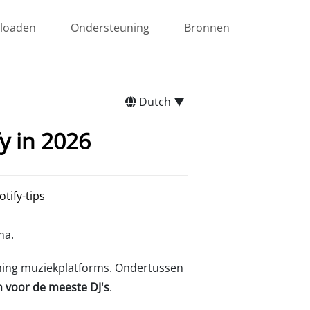
loaden
Ondersteuning
Bronnen
Dutch ▼
y in 2026
otify-tips
na.
eaming muziekplatforms. Ondertussen
n voor de meeste DJ's
.