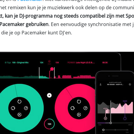
 het remixen kun je je muziekwerk ook delen op de commun
kt, kan je DJ-programma nog steeds compatibel zijn met Spot
 Pacemaker gebruiken
. Een eenvoudige synchronisatie met je
 die je op Pacemaker kunt DJ'en.