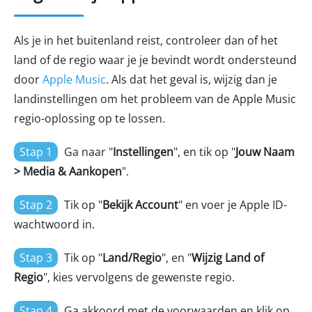
Als je in het buitenland reist, controleer dan of het
land of de regio waar je je bevindt wordt ondersteund
door
Apple Music
. Als dat het geval is, wijzig dan je
landinstellingen om het probleem van de Apple Music
regio-oplossing op te lossen.
Stap 1
Ga naar "
Instellingen
", en tik op "
Jouw Naam
> Media & Aankopen
".
Stap 2
Tik op "
Bekijk Account
" en voer je Apple ID-
wachtwoord in.
Stap 3
Tik op "
Land/Regio
", en "
Wijzig Land of
Regio
", kies vervolgens de gewenste regio.
Stap 4
Ga akkoord met de voorwaarden en klik op