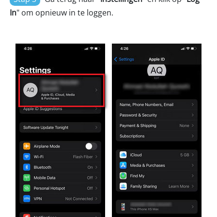
In
" om opnieuw in te loggen.