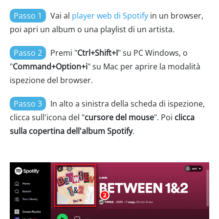
Passo 1
Vai al
player web di Spotify
in un browser,
poi apri un album o una playlist di un artista.
Passo 2
Premi "
Ctrl+Shift+I
" su PC Windows, o
"
Command+Option+i
" su Mac per aprire la modalità
ispezione del browser.
Passo 3
In alto a sinistra della scheda di ispezione,
clicca sull'icona del "
cursore del mouse
". Poi
clicca
sulla copertina dell'album Spotify
.