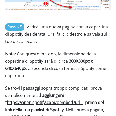
Passo 5
Vedrai una nuova pagina con la copertina
di Spotify desiderata. Ora, fai clic destro e salvala sul
tuo disco locale.
Nota:
Con questo metodo, la dimensione della
copertina di Spotify sarà di circa
300X300px o
640X640px
, a seconda di cosa fornisce Spotify come
copertina.
Se trovi i passaggi sopra troppo complicati, prova
semplicemente ad
aggiungere
"
https://open.spotify.com/oembed?url=
" prima del
link della tua playlist di Spotify
. Nella nuova pagina,