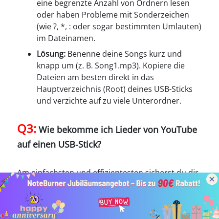
eine begrenzte Anzahl von Ordnern lesen
oder haben Probleme mit Sonderzeichen
(wie ?, *, : oder sogar bestimmten Umlauten)
im Dateinamen.
Lösung:
Benenne deine Songs kurz und
knapp um (z. B. Song1.mp3). Kopiere die
Dateien am besten direkt in das
Hauptverzeichnis (Root) deines USB-Sticks
und verzichte auf zu viele Unterordner.
Q3:
Wie bekomme ich Lieder von YouTube
auf einen USB-Stick?
Am einfachsten und effizientesten sicherst du dir
deine Musik mit dem in diesem Artikel
empfohlenen Desktop-Tool
NoteBurner
. Damit
kannst du YouTube-Songs stapelweise als MP3