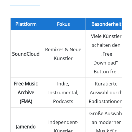
Plattform
Fokus
Besonderheit
Viele Künstler
schalten den
Remixes & Neue
SoundCloud
„Free
Künstler
Download“-
Button frei.
Free Music
Indie,
Kuratierte
Archive
Instrumental,
Auswahl durch
(FMA)
Podcasts
Radiostationen.
Große Auswahl
Independent-
an moderner
Jamendo
Künstler
Musik für